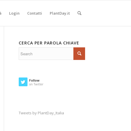
à
Login
Contatti
PlantDay.it
CERCA PER PAROLA CHIAVE
Follow
on Twitter
Tweets by PlantDay_Italia