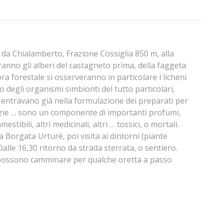
a da Chialamberto, Frazione Cossiglia 850 m, alla
anno gli alberi del castagneto prima, della faggeta
flora forestale si osserveranno in particolare i licheni
no degli organismi simbionti del tutto particolari,
ma entravano già nella formulazione dei preparati per
zie … sono un componente di importanti profumi,
tibili, altri medicinali, altri … tossici, o mortali.
a Borgata Urturè, poi visita ai dintorni (piante
. Dalle 16,30 ritorno da strada sterrata, o sentiero.
e possono camminare per qualche oretta a passo