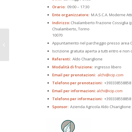
Orario:
09:00 – 17:30
Ente organizzatore:
M.A.S.C.A. Moderne Atti
Indirizzo:
Chialamberto Frazione Cossiglia 
Chialamberto, Torino
10070
Nature-based
Solutions. Esperienze
Appuntamento nel parcheggio presso area Ca
in ambito
Iscrizione gratuita aperta a tutti entro e non o
mediterraneo
Referenti:
Aldo Chiariglione
Modalità di fruizione:
ingresso libero
Email per prenotazioni:
alchi@icip.com
Telefono per prenotazioni:
+393338558858
Email per informazioni:
alchi@icip.com
Telefono per informazioni:
+393338558858
Sponsor:
Azienda Agricola Aldo Chiariglione