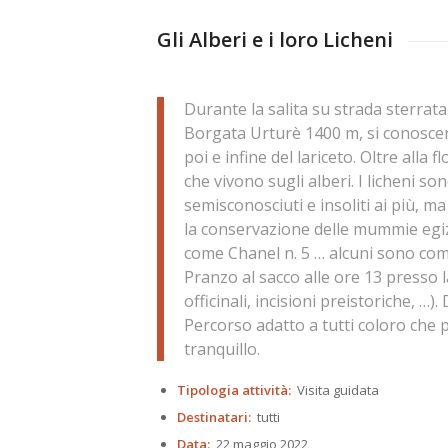
Gli Alberi e i loro Licheni
Durante la salita su strada sterrat
Borgata Urturè 1400 m, si conoscer
poi e infine del lariceto. Oltre alla 
che vivono sugli alberi. I licheni so
semisconosciuti e insoliti ai più, 
la conservazione delle mummie egi
come Chanel n. 5 … alcuni sono commes
Pranzo al sacco alle ore 13 presso l
officinali, incisioni preistoriche, …)
Percorso adatto a tutti coloro ch
tranquillo.
Tipologia attività:
Visita guidata
Destinatari:
tutti
Data:
22 maggio 2022