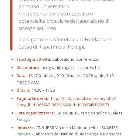
percorso universitario.
• incremento delle attrezzature e
potenzialità didattiche del laboratorio di
scienze del Liceo
Il progetto è sostenuto dalla Fondazione
Cassa di Risparmio di Perugia
Tipologia attività:
Laboratorio, Conferenza
Destinatari:
insegnanti, ragazzi, scolaresche
Data:
16,17 febbraio; 9,10,16 marzo; 26,28 aprile; 6,10
maggio 2022
Orario:
14:30 – 17:30
Pagina/Sito web:
https://m.facebook.com/story.php?
story_fbid=366747138783662&id=100063451376573
Ente organizzatore:
CNR-IBBR e Liceo Scientifico G. Alessi
Perugia
Indirizzo:
CNR- IBBR Via della Madonna Alta, 130 06128
Perugia – laboratori dell’Istituto di Bioscienze e Biorisorse